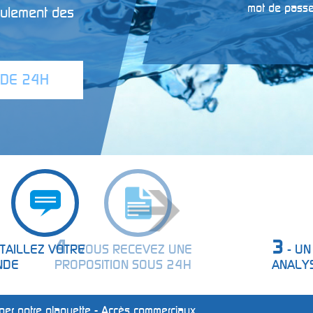
mot de passe
oulement des
 DE 24H
3
TAILLEZ VOTRE
- UN SPECIALISTE
NDE
ANALYSE VOTRE DEM
ger notre plaquette
-
Accès commerciaux