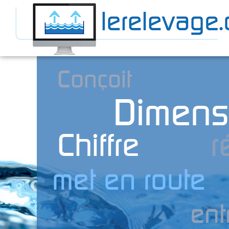
Conçoit
Dimens
Chiffre
r
met en route
ent