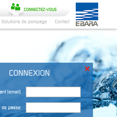
CONNECTEZ-VOUS
Solutions de pompage
Contact
CONNEXION
iant (email)
 de passe