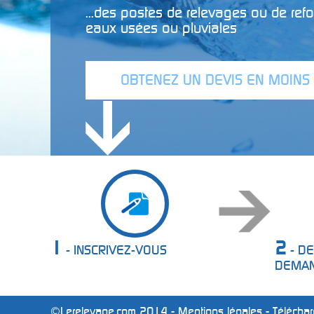
...des postes de relevages ou de ref
eaux usées ou pluviales
OBTENEZ UN DEVIS EN MOINS
1
2
- INSCRIVEZ-VOUS
- DE
DEMA
©Lerelevage.com 2014 -
Mentions légales
-
Téléchar